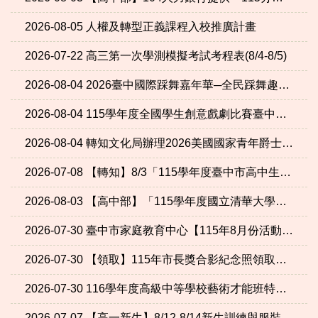
2026-08-05
人權及轉型正義課程入校推廣計畫
2026-07-22
高三第一次學測模擬考試考程表(8/4-8/5)
2026-08-04
2026臺中國際踩舞嘉年華─全民踩舞趣味競賽報名簡章
2026-08-04
115學年度全國學生創意戲劇比賽臺中市初賽
2026-08-04
轉知文化局辦理2026美國國家青年爵士樂團教育交流活動
2026-07-08
【轉知】8/3「115學年度臺中市高中生扶輪長期交換實施計畫」，歡迎有意參與之學生踴躍參加
2026-08-03
【高中部】「115學年度國立清華大學高中學生科學研究人才培育計畫化學組招生考試」資訊
2026-07-30
臺中市家庭教育中心【115年8月份活動一覽表】
2026-07-30
【領取】115年市長獎合影紀念照領取通知
2026-07-30
116學年度高級中等學校藝術才能班特色招生甄選入學國中教育會考錄取門檻調整申請通過學校一覽表
2026-07-07
【高一新生】8/12-8/14新生訓練與服裝資訊