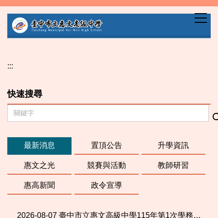
跳
到
主
要
內
容
:::
區
快速搜尋
最新消息
置頂公告
升學資訊
惠文之光
競賽與活動
教師研習
惠高新聞
政令宣導
2026-08-07
臺中市立惠文高級中學115年第1次學務創新人力（約僱人員）甄選簡章